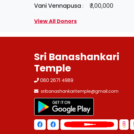
Vani Vennapusa
₹ 1,00,000
:
View All Donors
Sri Banashankari
Temple
080 2671 4989
sribanashankaritemple@gmail.com