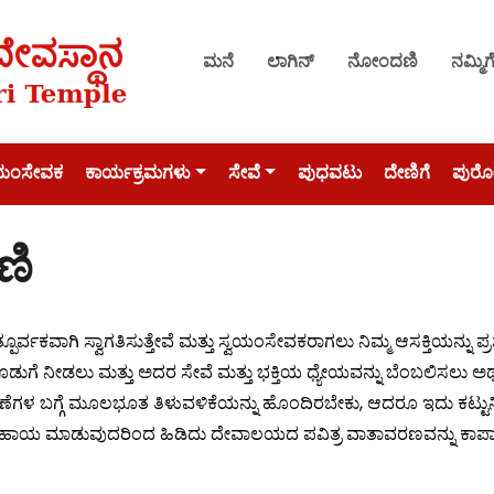
ಮನೆ
ಲಾಗಿನ್
ನೋಂದಣಿ
ನಮ್ಮಿಗ
ವಯಂಸೇವಕ
ಕಾರ್ಯಕ್ರಮಗಳು
ಸೇವೆ
ಪುಧವಟು
ದೇಣಿಗೆ
ಪುರೋ
ಣಿ
ೂರ್ವಕವಾಗಿ ಸ್ವಾಗತಿಸುತ್ತೇವೆ ಮತ್ತು ಸ್ವಯಂಸೇವಕರಾಗಲು ನಿಮ್ಮ ಆಸಕ್ತಿಯನ್ನು ಪ್
ಡುಗೆ ನೀಡಲು ಮತ್ತು ಅದರ ಸೇವೆ ಮತ್ತು ಭಕ್ತಿಯ ಧ್ಯೇಯವನ್ನು ಬೆಂಬಲಿಸಲು ಅರ್
ರಣೆಗಳ ಬಗ್ಗೆ ಮೂಲಭೂತ ತಿಳುವಳಿಕೆಯನ್ನು ಹೊಂದಿರಬೇಕು, ಆದರೂ ಇದು ಕಟ್ಟ
ಾಯ ಮಾಡುವುದರಿಂದ ಹಿಡಿದು ದೇವಾಲಯದ ಪವಿತ್ರ ವಾತಾವರಣವನ್ನು ಕಾಪಾಡಿ