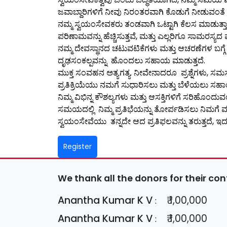
ಜವಾಬ್ದಾರಿಗಳಿಗೆ ನೀವು ನಿರಂತರವಾಗಿ ಕೊಡುಗೆ ನೀಡುವಂತೆ ಪ
ನಮ್ಮ ಸ್ವಯಂಸೇವಕರು ತಂಡವಾಗಿ ಒಟ್ಟಾಗಿ ಕೆಲಸ ಮಾಡುತ್ತಾ
ಪರಿಣಾಮವನ್ನು ಹೆಚ್ಚಿಸುತ್ತವೆ, ಮತ್ತು ಎಲ್ಲರಿಗೂ ಸಾಮರಸ್ಯದ ವ
ನಮ್ಮ ದೇವಸ್ಥಾನದ ಚಟುವಟಿಕೆಗಳು ಮತ್ತು ಆಚರಣೆಗಳ ಬಗ್ಗೆ 
ದೃಢಸಂಕಲ್ಪವನ್ನು ಹೊಂದಲು ಸಹಾಯ ಮಾಡುತ್ತದೆ.
ಮುಕ್ತ ಸಂವಹನ ಅತ್ಯಗತ್ಯ. ನೀವೇನಾದರೂ ಪ್ರಶ್ನೆಗಳು, ಸ
ಪ್ರತಿಕ್ರಿಯೆಯು ನಮಗೆ ಸುಧಾರಿಸಲು ಮತ್ತು ಬೆಳೆಯಲು ಸಹಾ
ನಿಮ್ಮ ವಿಭಿನ್ನ ಕೌಶಲ್ಯಗಳು ಮತ್ತು ಆಸಕ್ತಿಗಳಿಗೆ ಸರಿಹ
ಸಮಯದಲ್ಲಿ ನಿಮ್ಮ ಪ್ರತಿಭೆಯನ್ನು ತೋರ್ಪಡಿಸಲು ನಿಮಗೆ ಮು
ಸ್ವಯಂಸೇವೆಯು ತನ್ನದೇ ಆದ ಪ್ರತಿಫಲವನ್ನು ತರುತ್ತದೆ, 
Register
We thank all the donors for their con
Anantha Kumar K V
₹ 1,00,000
:
Anantha Kumar K V
₹ 1,00,000
: