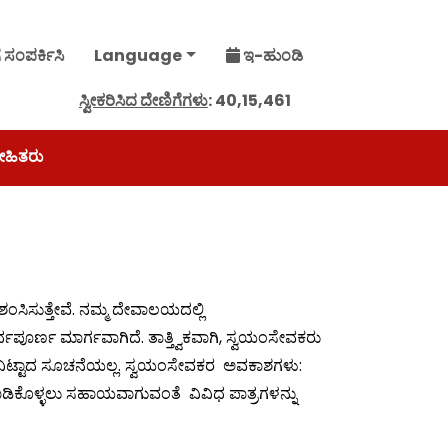
ೆ ಸಂಪರ್ಕಿಸಿ
Language
ಇ-ಹುಂಡಿ
ಸ್ವೀಕರಿಸಿದ ದೇಣಿಗೆಗಳು
: ₹40,15,461
ಹಿತರು
ರಶಂಸಿಸುತ್ತೇವೆ. ನಮ್ಮ ದೇವಾಲಯದಲ್ಲಿ
ಥಪೂರ್ಣ ಮಾರ್ಗವಾಗಿದೆ. ತಾತ್ತ್ವಿಕವಾಗಿ, ಸ್ವಯಂಸೇವಕರು
ುನಿಟ್ಟಾದ ಸೂಚನೆಯಲ್ಲ. ಸ್ವಯಂಸೇವಕರ ಅವಕಾಶಗಳು:
ಕೊಳ್ಳಲು ಸಹಾಯವಾಗುವಂತೆ ವಿವಿಧ ಪಾತ್ರಗಳನ್ನು