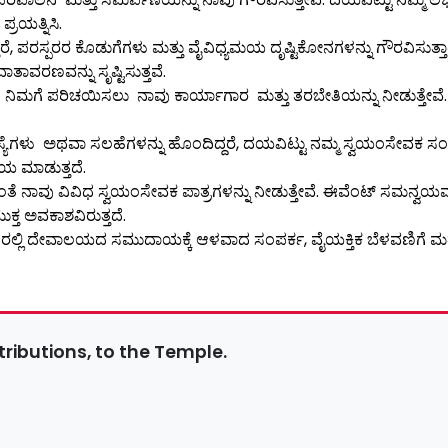
್ರಯತ್ನಿಸಿ.
ರೆ, ಪರಸ್ಪರರ ಕೊಡುಗೆಗಳು ಮತ್ತು ವೈವಿಧ್ಯಮಯ ದೃಷ್ಟಿಕೋನಗಳನ್ನು ಗೌರವಿಸುತ
ಾತಾವರಣವನ್ನು ಸೃಷ್ಟಿಸುತ್ತವೆ.
ನಿಮಗೆ ಪರಿಚಯಿಸಲು ನಾವು ಕಾರ್ಯಾಗಾರ ಮತ್ತು ತರಬೇತಿಯನ್ನು ನೀಡುತ್ತೇವೆ. ಈ 
ಮಸ್ಯೆಗಳು ಅಥವಾ ಸಲಹೆಗಳನ್ನು ಹೊಂದಿದ್ದರೆ, ದಯವಿಟ್ಟು ನಮ್ಮ ಸ್ವಯಂಸೇವಕ 
ಯ ಮಾಡುತ್ತದೆ.
ೊಂದುವಂತೆ ನಾವು ವಿವಿಧ ಸ್ವಯಂಸೇವಕ ಪಾತ್ರಗಳನ್ನು ನೀಡುತ್ತೇವೆ. ಈವೆಂಟ್ ಸಮ
ಕ್ತ ಅವಕಾಶವಿರುತ್ತದೆ.
ಇದರಲ್ಲಿ ದೇವಾಲಯದ ಸಮುದಾಯಕ್ಕೆ ಆಳವಾದ ಸಂಪರ್ಕ, ವೈಯಕ್ತಿಕ ಬೆಳವಣಿಗೆ ಮತ್
tributions, to the Temple.