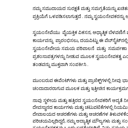
ನಮ್ಮ ಸಮುದಾಯದ ಸುರಕ್ಷತೆ ಮತ್ತು ಸಮಗ್ರತೆಯನ್ನು ಖಚಿತ
ಪ್ರಕ್ರಿಯೆಗೆ ಒಳಪಡಿಸಲಾಗುತ್ತದೆ . ನಮ್ಮ ಸ್ವಯಂಸೇವಕರನ್ನ
ಸ್ವಯಂಸೇವೆಯು ವೈಯಕ್ತಿಕ ವಿಕಸನ, ಆಧ್ಯಾತ್ಮಿಕ ಬೆಳವಣ
ಕಾರ್ಯವನ್ನು ಪ್ರಾರಂಭಿಸಲು, ದಯವಿಟ್ಟು ಈ ವೆಬ್‌ಸೈಟ್‌ನಲ
ಸ್ವಯಂಸೇವೇಯ ಸಮಯ ಪರಿಪಾಲನೆ ಮತ್ತು ಸಮರ್ಪಣಾ ಸೇವೆಯ ಬಗ್
ಪ್ರಶಂಸಾಪತ್ರಗಳನ್ನು ನೀಡುವ ಮೂಲಕ ಸ್ವಯಂಸೇವಕತ್ವ ಎ
ತಂಡವನ್ನು ಮುಕ್ತವಾಗಿ ಸಂಪರ್ಕಿಸಿ .
ಮುಂಬರುವ ಈವೆಂಟ್‌ಗಳು ಮತ್ತು ಪ್ರಾಜೆಕ್ಟ್‌ಗಳಲ್ಲಿ ನೀವು
ಚಂದಾದಾರರಾಗುವ ಮೂಲಕ ಮತ್ತು ಇತ್ತೀಚಿನ ಕಾರ್ಯಕ್ರಮಗ
ನಾವು ಸ್ಥಳೀಯ ಮತ್ತು ಹತ್ತಿರದ ಸ್ವಯಂಸೇವಕರಿಗೆ ಆದ್ಯತ
ದೇವಸ್ಥಾನದ ಕಾರ್ಯಗಳು ಮತ್ತು ಚಟುವಟಿಕೆಗಳಲ್ಲಿ ನಿಯಮಿತವ
ದೇವಾಲಯದ ಆಚರಣೆಗಳು ಮತ್ತು ಆಚರಣೆಗಳ ತಿಳುವಳಿಕೆಯು ಪರ
ಪರಿಚಯವಿಲ್ಲದಿದ್ದರೆ, ನಮ್ಮ ಆದ್ಯಾತ್ಮಿಕ ಮೌಲ್ಯಗಳು ಮತ್ತ
ಸ್ವಯಂಸೇವಕತ್ವವು ಒಂದು ಬದ್ಧತೆಯಾಗಿದೆ, ನಿಮ್ಮ ಸಮಯ ಪರಿ