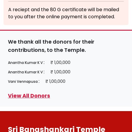
A reciept and the 80 G certificate will be mailed
to you after the online payment is completed.
We thank all the donors for their
contributions, to the Temple.
:
₹ 1,00,000
Anantha Kumar K V
:
₹ 1,00,000
Anantha Kumar K V
:
₹ 1,00,000
Vani Vennapusa
View All Donors
Sri Banashankari Temple