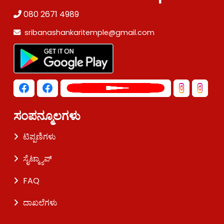
080 2671 4989
sribanashankaritemple@gmail.com
ಸಂಪನ್ಮೂಲಗಳು
ಟಿಪ್ಪಣಿಗಳು
ಸೈಟ್ಮ್ಯಾಪ್
FAQ
ದಾಖಲೆಗಳು